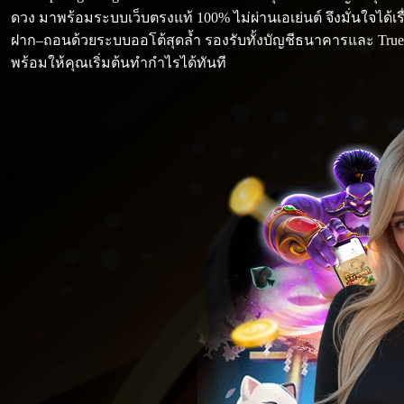
ดวง มาพร้อมระบบเว็บตรงแท้ 100% ไม่ผ่านเอเย่นต์ จึงมั่นใจได้เ
ฝาก–ถอนด้วยระบบออโต้สุดล้ำ รองรับทั้งบัญชีธนาคารและ TrueMon
พร้อมให้คุณเริ่มต้นทำกำไรได้ทันที