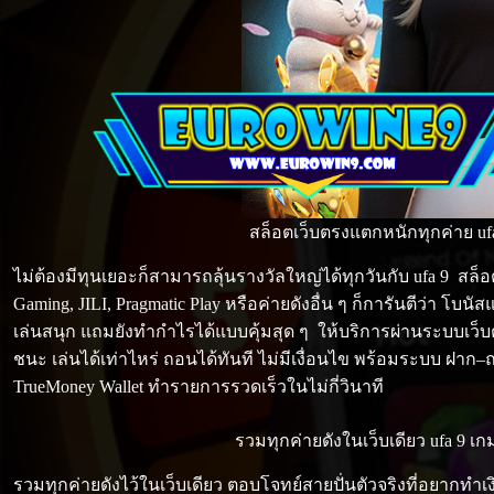
สล็อตเว็บตรงแตกหนักทุกค่าย ufa
ไม่ต้องมีทุนเยอะก็สามารถลุ้นรางวัลใหญ่ได้ทุกวันกับ ufa 9 สล็
Gaming, JILI, Pragmatic Play หรือค่ายดังอื่น ๆ ก็การันตีว่า โบน
เล่นสนุก แถมยังทำกำไรได้แบบคุ้มสุด ๆ ให้บริการผ่านระบบเว็บ
ชนะ เล่นได้เท่าไหร่ ถอนได้ทันที ไม่มีเงื่อนไข พร้อมระบบ ฝาก–
TrueMoney Wallet ทำรายการรวดเร็วในไม่กี่วินาที
รวมทุกค่ายดังในเว็บเดียว ufa 9 เ
รวมทุกค่ายดังไว้ในเว็บเดียว ตอบโจทย์สายปั่นตัวจริงที่อยากทำเ