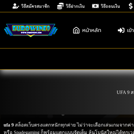
Skip
วิธีสมัครสมาชิก
วิธีฝากเงิน
วิธีถอนเงิน
to
content
หน้าหลัก
เข้
UFA 9 ส
ufa 9
สล็อตเว็บตรงแตกหนักทุกค่าย ไม่ว่าจะเลือกเล่นเกมจากค่าย
หรือ Spadegaming ก็พร้อมแตกแบบจัดเต็ม ลุ้นโบนัสใหญ่ได้ทุกเวลา