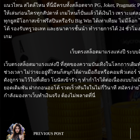
แนวไหน สไตล์ไหน ที่นี่มีครบทั้งสล็อตจาก PG, Joker, Pragmatic
ให้เล่นก่อนใครทุกสัปดาห์ เกมไหนก็ปั่นแล้วได้เงินไว เพราะแต
ทุกยูสมีโอกาสเข้าฟรีสปินหรือรับ Big Win ได้เท่าเทียม ไม่มีล
โต้ รองรับทรูวอเลท และธนาคารชั้นนำ ทำรายการได้ 24 ชั่วโมงแบบ
เกม
เว็บตรงสล็อตมาแรงแห่งปี ระบบลื
เว็บตรงสล็อตมาแรงแห่งปี ที่สุดของความบันเทิงในโลกการเดิมพ
ช่วงเวลา ไม่ว่าจะอยู่ที่ไหนก็สนุกได้ผ่านมือถือหรือคอมพิวเตอ
ดังถูกรวมไว้ในที่เดียว โบนัสเข้ารัว ๆ ทำกำไรได้ต่อเนื่องแบบไม
ยอดเดิมพัน ฝากถอนออโต้ รวดเร็วทันใจในไม่กี่วินาที สมัครง่ายไม
กำลังมองหาเว็บทำเงินจริง ต้องไม่พลาดที่นี่
PREVIOUS
POST