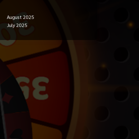
August 2025
July 2025