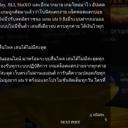
 Play, JILI, SlotXO และอีกมากมาย เกมใหม่มาไว อัปเดต
่ละเกมถูกคัดมาแล้วว่าโบนัสแตกง่าย แจ็คพอตแตกบ่อย
็อก ไม่มีปรับลดอัตราชนะ แถม ufa 9 ยังมีระบบฝากถอนออ
ไม่มีขั้นต่ำ เล่นที่เดียวจบ ครบทุกค่าย ได้เงินไวทุก
่นไหล เล่นได้ไม่มีสะดุด
ันออนไลน์ มาพร้อมระบบลื่นไหล เล่นได้ไม่มีสะดุดทุก
ร์ รองรับทุกระบบปฏิบัติการ เกมสล็อตแตกง่ายจากทุกค่าย
่มีสะดุด เว็บตรงไม่ผ่านเอเย่นต์ การันตีความปลอดภัยทุก
่ยุ่งยาก ufa 9 พร้อมแจกโปรโมชั่นจัดเต็มทุกวัน ใครที่
NEXT
POST