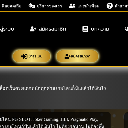
คืนยอดเสีย
บริการของเรา
แนะนำเพื่อน
คำถามท
าสู่ระบบ
สมัครสมาชิก
บทความ
เข้าสู่ระบบ
สมัครสมาชิก
ล็อตเว็บตรงแตกหนักทุกค่าย เกมไหนก็ปั่นแล้วได้เงินไว
ไหน PG SLOT, Joker Gaming, JILI, Pragmatic Play,
 เกมไหนก็ปั่นแล้วได้เงินไว ไม่ต้องรอนาน ไม่ต้องพึ่ง